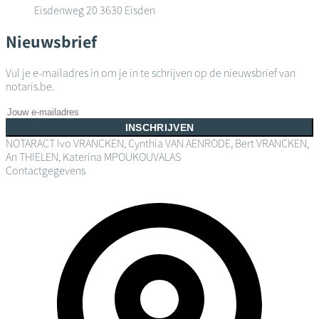
Eisdenweg 20
3630 Eisden
Nieuwsbrief
Vul je e-mailadres in om je in te schrijven op de nieuwsbrief van
notaris.be.
INSCHRIJVEN
NOTARACT
Ivo VRANCKEN, Cynthia VAN AENRODE, Bert VRANCKEN,
An THIELEN, Katerina MPOUKOUVALAS
Contactgegevens