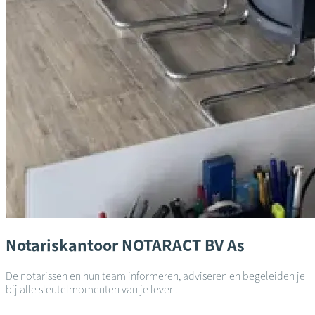
Notariskantoor
NOTARACT BV
As
De notarissen en hun team informeren, adviseren en begeleiden je
bij alle sleutelmomenten van je leven.